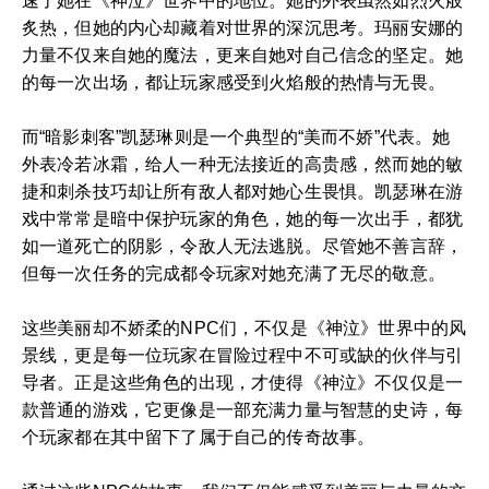
速了她在《神泣》世界中的地位。她的外表虽然如烈火般
炙热，但她的内心却藏着对世界的深沉思考。玛丽安娜的
力量不仅来自她的魔法，更来自她对自己信念的坚定。她
的每一次出场，都让玩家感受到火焰般的热情与无畏。
而“暗影刺客”凯瑟琳则是一个典型的“美而不娇”代表。她
外表冷若冰霜，给人一种无法接近的高贵感，然而她的敏
捷和刺杀技巧却让所有敌人都对她心生畏惧。凯瑟琳在游
戏中常常是暗中保护玩家的角色，她的每一次出手，都犹
如一道死亡的阴影，令敌人无法逃脱。尽管她不善言辞，
但每一次任务的完成都令玩家对她充满了无尽的敬意。
这些美丽却不娇柔的NPC们，不仅是《神泣》世界中的风
景线，更是每一位玩家在冒险过程中不可或缺的伙伴与引
导者。正是这些角色的出现，才使得《神泣》不仅仅是一
款普通的游戏，它更像是一部充满力量与智慧的史诗，每
个玩家都在其中留下了属于自己的传奇故事。