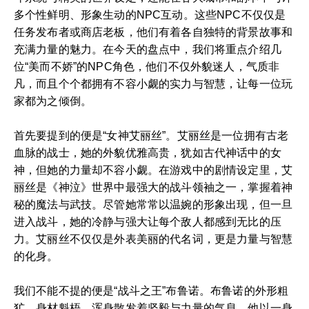
多个性鲜明、形象生动的NPC互动。这些NPC不仅仅是
任务发布者或商店老板，他们有着各自独特的背景故事和
充满力量的魅力。在今天的盘点中，我们将重点介绍几
位“美而不娇”的NPC角色，他们不仅外貌迷人，气质非
凡，而且个个都拥有不容小觑的实力与智慧，让每一位玩
家都为之倾倒。
首先要提到的便是“女神艾丽丝”。艾丽丝是一位拥有古老
血脉的战士，她的外貌优雅高贵，犹如古代神话中的女
神，但她的力量却不容小觑。在游戏中的剧情设定里，艾
丽丝是《神泣》世界中最强大的战斗领袖之一，掌握着神
秘的魔法与武技。尽管她常常以温婉的形象出现，但一旦
进入战斗，她的冷静与强大让每个敌人都感到无比的压
力。艾丽丝不仅仅是外表美丽的代名词，更是力量与智慧
的化身。
我们不能不提的便是“战斗之王”布鲁诺。布鲁诺的外形粗
犷，身材魁梧，浑身散发着坚毅与力量的气息。他以一身